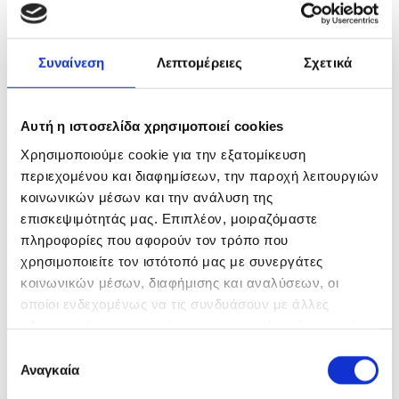
Το KOUFALIOS BARBER SHOP δημιουργήθηκε
για σας και σας περιμένει σε έναν φιλόξενο
Συναίνεση
Λεπτομέρειες
Σχετικά
χώρο, μόνο για… άνδρες, για περιποίηση και,
γιατί όχι, για… ανδρικές συζητήσεις!
Αυτή η ιστοσελίδα χρησιμοποιεί cookies
Χρησιμοποιούμε cookie για την εξατομίκευση
περιεχομένου και διαφημίσεων, την παροχή λειτουργιών
Ο Νίκος Κουφαλιός και ο γιος
κοινωνικών μέσων και την ανάλυση της
του, Νεόφυτος, είναι οι δικοί
επισκεψιμότητάς μας. Επιπλέον, μοιραζόμαστε
πληροφορίες που αφορούν τον τρόπο που
σας μπαρμπέρηδες στη Ρόδο!
χρησιμοποιείτε τον ιστότοπό μας με συνεργάτες
κοινωνικών μέσων, διαφήμισης και αναλύσεων, οι
Ανδρικό κούρεμα
οποίοι ενδεχομένως να τις συνδυάσουν με άλλες
πληροφορίες που τους έχετε παραχωρήσει ή τις οποίες
Μοντέρνα & κλασικά κουρέματα
έχουν συλλέξει σε σχέση με την από μέρους σας χρήση
Επιλογή
των υπηρεσιών τους.
Ανδρικές κομμώσεις
Αναγκαία
συγκατάθεσης